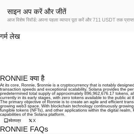
साइन अप करें और जीतें
आज विशेष रिवॉर्ड: अपना पहला व्यापार पूरा करें और 711 USDT तक प्राप्त 
गर्म लेख
RONNIE क्या है
At its core, Ronnie, $ronnie is a cryptocurrency that is notably design
transaction speeds and exceptional scalability, Solana provides the per
predetermined total supply of approximately 896,962,676.17 tokens, altho
currently in its early stages, with zero tokens available to the public at t
The primary objective of Ronnie is to create an agile and efficient tra
growing web3 space. With blockchain technology continuously growing in
fungible tokens (NFTs), and other applications within the digital realm,
capabilities of the Solana platform.
श्वेतपत्र
X
RONNIE FAQs