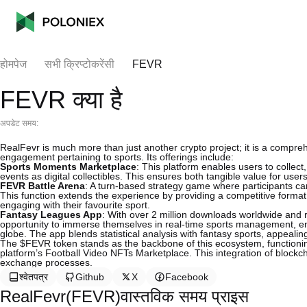
होमपेज
सभी क्रिप्टोकरेंसी
FEVR
FEVR क्या है
अपडेट समय:
RealFevr is much more than just another crypto project; it is a compr
engagement pertaining to sports. Its offerings include:
Sports Moments Marketplace
: This platform enables users to collect
events as digital collectibles. This ensures both tangible value for us
FEVR Battle Arena
: A turn-based strategy game where participants can 
This function extends the experience by providing a competitive format 
engaging with their favourite sport.
Fantasy Leagues App
: With over 2 million downloads worldwide and ro
opportunity to immerse themselves in real-time sports management, ena
globe. The app blends statistical analysis with fantasy sports, appealin
The $FEVR token stands as the backbone of this ecosystem, functioning 
platform’s Football Video NFTs Marketplace. This integration of blockch
exchange processes.
श्वेतपत्र
Github
X
Facebook
RealFevr(FEVR)वास्तविक समय प्राइस