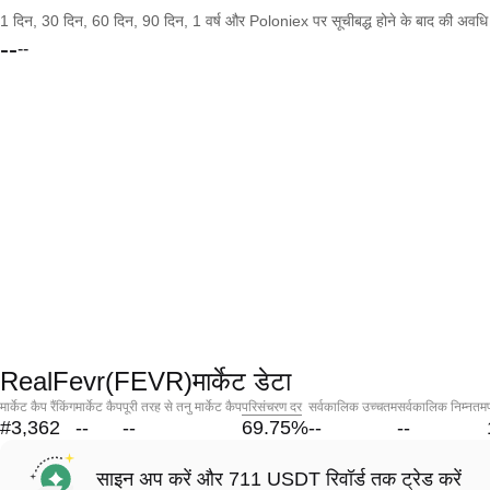
1 दिन, 30 दिन, 60 दिन, 90 दिन, 1 वर्ष और Poloniex पर सूचीबद्ध होने के बाद की अवधि के च
--
--
RealFevr(FEVR)मार्केट डेटा
मार्केट कैप रैंकिंग
मार्केट कैप
पूरी तरह से तनु मार्केट कैप
परिसंचरण दर
सर्वकालिक उच्चतम
सर्वकालिक निम्नतम
#3,362
--
--
69.75
%
--
--
साइन अप करें और 711 USDT रिवॉर्ड तक ट्रेड करें