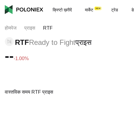
क्रिप्टो ख़रीदें
मार्केट
ट्रेड
डे
होमपेज
प्राइस
RTF
RTF
Ready to Fight
प्राइस
--
-1.00%
वास्तविक समय RTF प्राइस