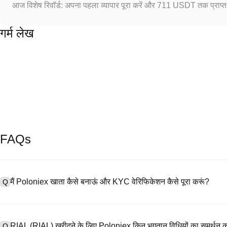
आज विशेष रिवॉर्ड: अपना पहला व्यापार पूरा करें और 711 USDT तक प्राप्त 
गर्म लेख
FAQs
मैं Poloniex खाता कैसे बनाऊं और KYC वेरिफिकेशन कैसे पूरा करूं?
Q
खाता बनाने के लिए, हमारी आधिकारिक वेबसाइट पर
साइनअप पेज
पर जाएँ या Poloniex
A
नंबर प्रदान करें, पासवर्ड सेट करें, और पुष्टिकरण लिंक या SMS कोड के माध्यम से सत्या
RIAL (RIAL) खरीदने के लिए Poloniex किन भुगतान विधियों का समर्थन क
Q
अपलोड करें, और KYC वेरिफिकेशन पूरा करने के लिए एक सेल्फी लें। इस प्रक्रिया में 