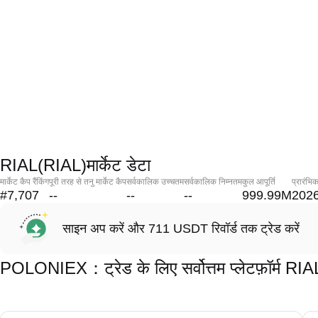
RIAL(RIAL)मार्केट डेटा
मार्केट कैप रैंकिंग
पूरी तरह से तनु मार्केट कैप
सर्वकालिक उच्चतम
सर्वकालिक निम्नतम
कुल आपूर्ति
प्रारंभि
#7,707
--
--
--
999.99M
2026
साइन अप करें और 711 USDT रिवॉर्ड तक ट्रेड करें
POLONIEX：ट्रेड के लिए सर्वोत्तम प्लेटफ़ॉर्म RI