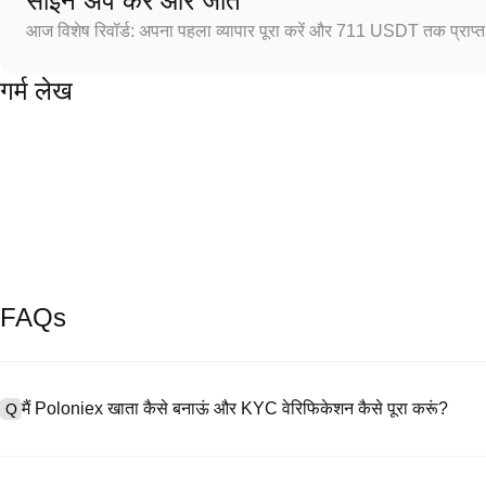
साइन अप करें और जीतें
आज विशेष रिवॉर्ड: अपना पहला व्यापार पूरा करें और 711 USDT तक प्राप्त 
गर्म लेख
FAQs
मैं Poloniex खाता कैसे बनाऊं और KYC वेरिफिकेशन कैसे पूरा करूं?
Q
खाता बनाने के लिए, हमारी आधिकारिक वेबसाइट पर
साइनअप पेज
पर जाएँ या Poloniex
A
नंबर प्रदान करें, पासवर्ड सेट करें, और पुष्टिकरण लिंक या SMS कोड के माध्यम से सत्या