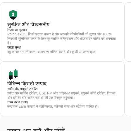
सुरक्षित और विश्वसनीय
रिज़र्व का प्रमाण
Poloniex 1:1 रिजर्व प्रदान करता है और आपकी परिसंपत्तियों की सुरक्षा और 100%
निकासी सुनिश्चित करने के लिए बहु-स्तरित एन्क्रिप्शन और ऑफ़लाइन वॉलेट को अपनाता
है।
खाता सुरक्षा
बहु-कारक प्रमाणीकरण, असामान्य लॉगिन अलर्ट और कुकी अपहरण सुरक्षा
विभिन्न क्रिप्टो उत्पाद
स्पॉट और फ़्यूचर्स ट्रेडिंग
स्पॉट और मार्जिन ट्रेडिंग, USDT-M और कॉइन-M फ़्यूचर्स, फ़्यूचर्स कॉपी ट्रेडिंग, विकल्प
और ट्रेडिंग बॉट सहित सेवाओं की एक विस्तृत श्रृंखला।
उच्च उपज कमाई
मल्टीपल Earn उत्पादों में फ्लेक्सिबल, फ्लेक्सी मैक्स और स्टेकिंग शामिल हैं।