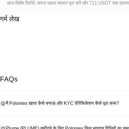
आज विशेष रिवॉर्ड: अपना पहला व्यापार पूरा करें और 711 USDT तक प्राप्त 
गर्म लेख
FAQs
मैं Poloniex खाता कैसे बनाऊं और KYC वेरिफिकेशन कैसे पूरा करूं?
Q
खाता बनाने के लिए, हमारी आधिकारिक वेबसाइट पर
साइनअप पेज
पर जाएँ या Poloniex
A
नंबर प्रदान करें, पासवर्ड सेट करें, और पुष्टिकरण लिंक या SMS कोड के माध्यम से सत्या
Plume (PLUME) खरीदने के लिए Poloniex किन भुगतान विधियों का समर
Q
अपलोड करें, और KYC वेरिफिकेशन पूरा करने के लिए एक सेल्फी लें। इस प्रक्रिया में 