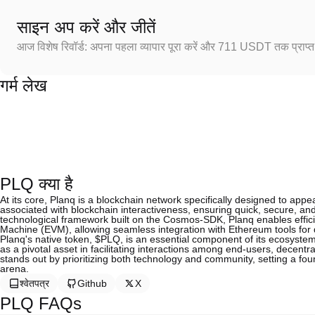
साइन अप करें और जीतें
आज विशेष रिवॉर्ड: अपना पहला व्यापार पूरा करें और 711 USDT तक प्राप्त 
गर्म लेख
PLQ क्या है
At its core, Planq is a blockchain network specifically designed to appea
associated with blockchain interactiveness, ensuring quick, secure, and
technological framework built on the Cosmos-SDK, Planq enables efficie
Machine (EVM), allowing seamless integration with Ethereum tools for
Planq's native token, $PLQ, is an essential component of its ecosystem
as a pivotal asset in facilitating interactions among end-users, decent
stands out by prioritizing both technology and community, setting a fou
arena.
श्वेतपत्र
Github
X
PLQ FAQs