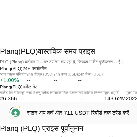
Planq(PLQ)वास्तविक समय प्राइस
PLQ (Planq) वर्तमान में -- पर ट्रेडिंग कर रहा है, जिसका मार्केट पूंजीकरण -- है।
Planq(PLQ)24H परफॉरमेंस
आज प्राइस परिवर्तन
24h वॉल्यूम (USD)
24h उच्च (USD)
24h निम्न (USD)
+1.00%
--
--
--
Planq(PLQ)मार्केट डेटा
मार्केट कैप रैंकिंग
पूरी तरह से तनु मार्केट कैप
सर्वकालिक उच्चतम
सर्वकालिक निम्नतम
कुल आपूर्ति
प्रारंभि
#6,366
--
--
--
143.62M
2023
साइन अप करें और 711 USDT रिवॉर्ड तक ट्रेड करें
Planq (PLQ) प्राइस पूर्वानुमान