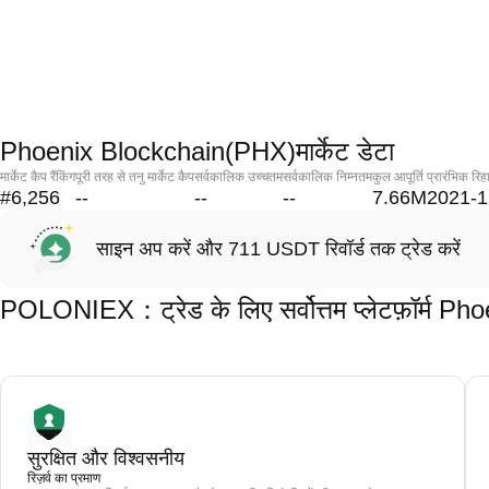
Phoenix Blockchain(PHX)मार्केट डेटा
मार्केट कैप रैंकिंग
पूरी तरह से तनु मार्केट कैप
सर्वकालिक उच्चतम
सर्वकालिक निम्नतम
कुल आपूर्ति
प्रारंभिक रिह
#6,256
--
--
--
7.66M
2021-1
साइन अप करें और 711 USDT रिवॉर्ड तक ट्रेड करें
POLONIEX：ट्रेड के लिए सर्वोत्तम प्लेटफ़ॉर्म 
सुरक्षित और विश्वसनीय
रिज़र्व का प्रमाण