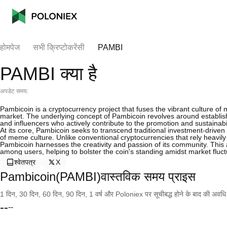
होमपेज
सभी क्रिप्टोकरेंसी
PAMBI
PAMBI क्या है
अपडेट समय:
Pambicoin is a cryptocurrency project that fuses the vibrant culture of 
market. The underlying concept of Pambicoin revolves around establi
and influencers who actively contribute to the promotion and sustainabili
At its core, Pambicoin seeks to transcend traditional investment-driv
of meme culture. Unlike conventional cryptocurrencies that rely heavi
Pambicoin harnesses the creativity and passion of its community. This 
among users, helping to bolster the coin's standing amidst market fluct
श्वेतपत्र
X
Pambicoin(PAMBI)वास्तविक समय प्राइस
1 दिन, 30 दिन, 60 दिन, 90 दिन, 1 वर्ष और Poloniex पर सूचीबद्ध होने के बाद की अवधि के च
--
--