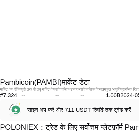
Pambicoin(PAMBI)मार्केट डेटा
मार्केट कैप रैंकिंग
पूरी तरह से तनु मार्केट कैप
सर्वकालिक उच्चतम
सर्वकालिक निम्नतम
कुल आपूर्ति
प्रारंभिक रिहा
#7,324
--
--
--
1.00B
2024-0
साइन अप करें और 711 USDT रिवॉर्ड तक ट्रेड करें
POLONIEX：ट्रेड के लिए सर्वोत्तम प्लेटफ़ॉर्म 