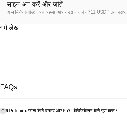
साइन अप करें और जीतें
आज विशेष रिवॉर्ड: अपना पहला व्यापार पूरा करें और 711 USDT तक प्राप्त 
गर्म लेख
FAQs
मैं Poloniex खाता कैसे बनाऊं और KYC वेरिफिकेशन कैसे पूरा करूं?
Q
खाता बनाने के लिए, हमारी आधिकारिक वेबसाइट पर
साइनअप पेज
पर जाएँ या Poloniex
A