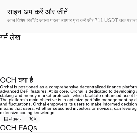
साइन अप करें और जीतें
आज विशेष रिवॉर्ड: अपना पहला व्यापार पूरा करें और 711 USDT तक प्राप्त 
गर्म लेख
OCH क्या है
Orchai is positioned as a comprehensive decentralized finance platform th
advanced DeFi features. At its core, Orchai is dedicated to developing 
staking and money market protocols, which facilitate enhanced asset fl
The platform's main objective is to optimize portfolio management by d
and fluctuations, Orchai empowers its users to make informed decisio
means that users, whether seasoned investors or novices, can leverage
extensive coding knowledge.
श्वेतपत्र
X
OCH FAQs