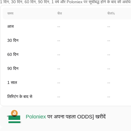
1 दिन, 30 दिन, 60 दिन, 90 दिन, 1 वर्ष और Poloniex पर सूचीबद्ध होने के बाद की अवधि के
समय
चेंज
चेंज%
आज
--
--
30 दिन
--
--
60 दिन
--
--
90 दिन
--
--
1 साल
--
--
लिस्टिंग के बाद से
--
--
Poloniex
पर अपना पहला ODDS] खरीदें