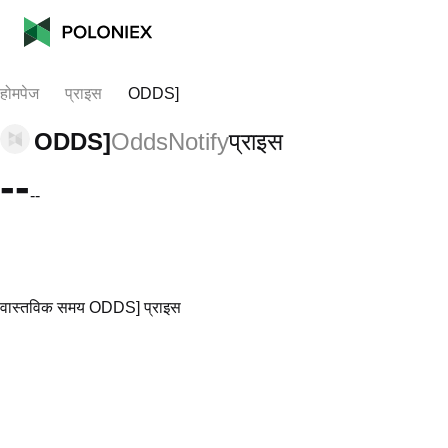
होमपेज
प्राइस
ODDS]
ODDS]
OddsNotify
प्राइस
--
--
वास्तविक समय ODDS] प्राइस