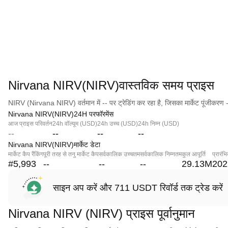
Nirvana NIRV(NIRV)वास्तविक समय प्राइस
NIRV (Nirvana NIRV) वर्तमान में -- पर ट्रेडिंग कर रहा है, जिसका मार्केट पूंजीकरण -
Nirvana NIRV(NIRV)24H परफॉरमेंस
आज प्राइस परिवर्तन
24h वॉल्यूम (USD)
24h उच्च (USD)
24h निम्न (USD)
--
--
--
--
Nirvana NIRV(NIRV)मार्केट डेटा
मार्केट कैप रैंकिंग
पूरी तरह से तनु मार्केट कैप
सर्वकालिक उच्चतम
सर्वकालिक निम्नतम
कुल आपूर्ति
प्रारंभ
#5,993
--
--
--
29.13M
202
साइन अप करें और 711 USDT रिवॉर्ड तक ट्रेड करें
Nirvana NIRV (NIRV) प्राइस पूर्वानुमान