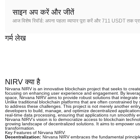
साइन अप करें और जीतें
आज विशेष रिवॉर्ड: अपना पहला व्यापार पूरा करें और 711 USDT तक प्राप
गर्म लेख
NIRV क्या है
Nirvana NIRV is an innovative blockchain project that seeks to create
focusing on enhancing user experience and engagement. By levera
space, Nirvana NIRV aims to provide robust solutions that integrate s
Unlike traditional blockchain platforms that are often constrained by
to address these challenges. This project is not merely another entry
developers to build, manage, and optimize decentralized applications
real-time data processing, ensuring that applications run smoothly ev
Nirvana NIRV’s vision is to democratize access to blockchain technolo
growing landscape of decentralized solutions. It aims to empower user
transformation.
Key Features of Nirvana NIRV:
Decentralization:
Nirvana NIRV embraces the fundamental principles 