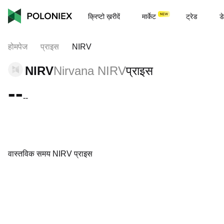
क्रिप्टो ख़रीदें
मार्केट
ट्रेड
डे
होमपेज
प्राइस
NIRV
NIRV
Nirvana NIRV
प्राइस
--
--
वास्तविक समय NIRV प्राइस