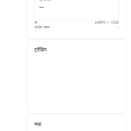
प्राप्त करें
दर
1NIRV = --USD
अपडेट समय
--
ट्रेंडिंग
नया