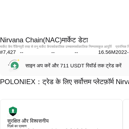
Nirvana Chain(NAC)मार्केट डेटा
मार्केट कैप रैंकिंग
पूरी तरह से तनु मार्केट कैप
सर्वकालिक उच्चतम
सर्वकालिक निम्नतम
कुल आपूर्ति
प्रारंभिक र
#7,427
--
--
--
16.56M
2022-
साइन अप करें और 711 USDT रिवॉर्ड तक ट्रेड करें
POLONIEX：ट्रेड के लिए सर्वोत्तम प्लेटफ़ॉर्म N
सुरक्षित और विश्वसनीय
रिज़र्व का प्रमाण