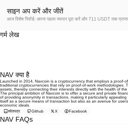
साइन अप करें और जीतें
आज विशेष रिवॉर्ड: अपना पहला व्यापार पूरा करें और 711 USDT तक प्राप्त 
गर्म लेख
NAV क्या है
Launched in 2014, Navcoin is a cryptocurrency that employs a proof-o
traditional cryptocurrencies that rely on proof-of-work methodologies.
assets, thereby connecting their interests directly with the health of th
The principal ambition of Navcoin is to offer a secure and private financ
of providing anonymity in transactions, making it particularly appealing 
itself as a secure means of transaction but also as an avenue for user
economic ideals.
श्वेतपत्र
Github
X
Facebook
NAV FAQs