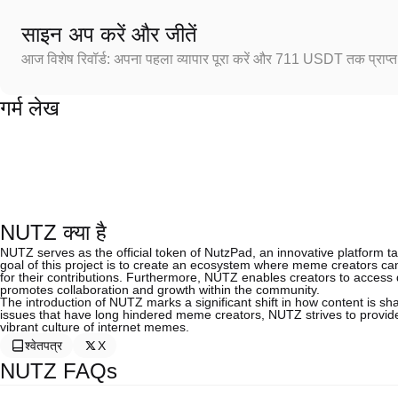
साइन अप करें और जीतें
आज विशेष रिवॉर्ड: अपना पहला व्यापार पूरा करें और 711 USDT तक प्राप्त 
गर्म लेख
NUTZ क्या है
NUTZ serves as the official token of NutzPad, an innovative platform ta
goal of this project is to create an ecosystem where meme creators can 
for their contributions. Furthermore, NUTZ enables creators to access 
promotes collaboration and growth within the community.
The introduction of NUTZ marks a significant shift in how content is s
issues that have long hindered meme creators, NUTZ strives to provide
vibrant culture of internet memes.
श्वेतपत्र
X
NUTZ FAQs