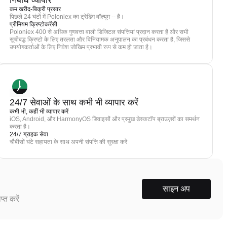
निर्बाध व्यापार
कम खरीद-बिक्री प्रसार
पिछले 24 घंटों में Poloniex का ट्रेडिंग वॉल्यूम -- है।
प्रीमियम क्रिप्टोकरेंसी
Poloniex 400 से अधिक गुणवत्ता वाली डिजिटल संपत्तियां प्रदान करता है और सभी
सूचीबद्ध क्रिप्टो के लिए तरलता और विनियामक अनुपालन का प्रबंधन करता है, जिससे
उपयोगकर्ताओं के लिए निवेश जोखिम प्रभावी रूप से कम हो जाता है।
24/7 सेवाओं के साथ कभी भी व्यापार करें
कभी भी, कहीं भी व्यापार करें
iOS, Android, और HarmonyOS डिवाइसों और प्रमुख डेस्कटॉप ब्राउज़रों का समर्थन
करता है।
24/7 ग्राहक सेवा
चौबीसों घंटे सहायता के साथ अपनी संपत्ति की सुरक्षा करें
साइन अप
्त करें