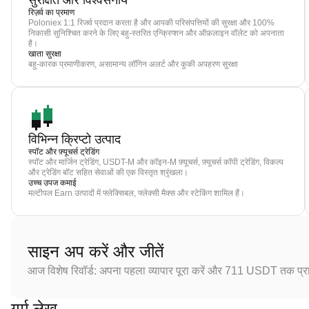
सुरक्षित और विश्वसनीय
रिज़र्व का प्रमाण
Poloniex 1:1 रिजर्व प्रदान करता है और आपकी परिसंपत्तियों की सुरक्षा और 100%
निकासी सुनिश्चित करने के लिए बहु-स्तरित एन्क्रिप्शन और ऑफ़लाइन वॉलेट को अपनाता
है।
खाता सुरक्षा
बहु-कारक प्रमाणीकरण, असामान्य लॉगिन अलर्ट और कुकी अपहरण सुरक्षा
विभिन्न क्रिप्टो उत्पाद
स्पॉट और फ़्यूचर्स ट्रेडिंग
स्पॉट और मार्जिन ट्रेडिंग, USDT-M और कॉइन-M फ़्यूचर्स, फ़्यूचर्स कॉपी ट्रेडिंग, विकल्प
और ट्रेडिंग बॉट सहित सेवाओं की एक विस्तृत श्रृंखला।
उच्च उपज कमाई
मल्टीपल Earn उत्पादों में फ्लेक्सिबल, फ्लेक्सी मैक्स और स्टेकिंग शामिल हैं।
साइन अप करें और जीतें
आज विशेष रिवॉर्ड: अपना पहला व्यापार पूरा करें और 711 USDT तक प्राप
गर्म लेख