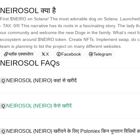
NEIROSOL क्या है
First $NEIRO on Solana! The most adorable dog on Solana. Launched s
- TAX: 0/0 This narrative has its roots in a fascinating story. The lady
our community and welcome the new Doge in the family. What’s next for
ecosystem around $NEIRO token. Create NFTs. Implement swap, do coo
team is planning to list the project on many different websites.
ब्लॉक एक्सप्लोरर
X
Facebook
Telegram
NEIROSOL FAQs
NEIROSOL (NEIRO) कहां से खरीदें
Q
A
सेंट्रलाइज्ड एक्सचेंज (CEX) NEIRO खरीदने के सबसे आसान और सबसे विश्वसनीय तरीकों
को सरल बनाने के लिए विभिन्न प्रकार के व्यापारिक उपकरण प्रदान करते हैं। उदाहरण क
NEIROSOL (NEIRO) कैसे खरीदें
Q
है, और प्रतिस्पर्धी व्यापार शुल्क प्रदान करता है।
CEX पर NEIRO को इस प्रकार खरीदें:
A
Poloniex, एक सुरक्षित और सहज प्लेटफ़ॉर्म, के साथ चार चरणों में अपनी क्रिप्टो या
1. एक खाता बनाएं और KYC वेरिफिकेशन पूरा करें।
विस्तृत श्रृंखला का ट्रेड शुरू करें।
NEIROSOL (NEIRO) खरीदने के लिए Poloniex किन भुगतान विधियों का
Q
2. अपने खाते में फिएट मुद्राओं और क्रिप्टोकरेंसीज से धनराशि जमा करें।