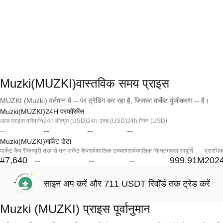
Muzki(MUZKI)वास्तविक समय प्राइस
MUZKI (Muzki) वर्तमान में -- पर ट्रेडिंग कर रहा है, जिसका मार्केट पूंजीकरण -- है।
Muzki(MUZKI)24H परफॉरमेंस
आज प्राइस परिवर्तन
24h वॉल्यूम (USD)
24h उच्च (USD)
24h निम्न (USD)
--
--
--
--
Muzki(MUZKI)मार्केट डेटा
मार्केट कैप रैंकिंग
पूरी तरह से तनु मार्केट कैप
सर्वकालिक उच्चतम
सर्वकालिक निम्नतम
कुल आपूर्ति
प्रारंभि
#7,640
--
--
--
999.91M
2024
साइन अप करें और 711 USDT रिवॉर्ड तक ट्रेड करें
Muzki (MUZKI) प्राइस पूर्वानुमान