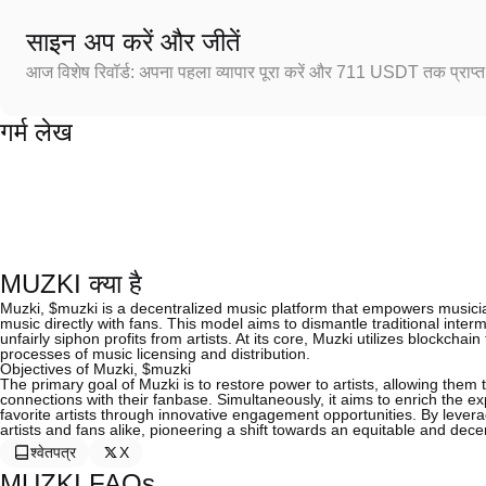
साइन अप करें और जीतें
आज विशेष रिवॉर्ड: अपना पहला व्यापार पूरा करें और 711 USDT तक प्राप्त 
गर्म लेख
MUZKI क्या है
Muzki, $muzki is a decentralized music platform that empowers musician
music directly with fans. This model aims to dismantle traditional inter
unfairly siphon profits from artists. At its core, Muzki utilizes blockcha
processes of music licensing and distribution.
Objectives of Muzki, $muzki
The primary goal of Muzki is to restore power to artists, allowing them t
connections with their fanbase. Simultaneously, it aims to enrich the ex
favorite artists through innovative engagement opportunities. By lever
artists and fans alike, pioneering a shift towards an equitable and de
श्वेतपत्र
X
MUZKI FAQs