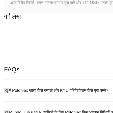
आज विशेष रिवॉर्ड: अपना पहला व्यापार पूरा करें और 711 USDT तक प्राप
गर्म लेख
FAQs
मैं Poloniex खाता कैसे बनाऊं और KYC वेरिफिकेशन कैसे पूरा करूं?
Q
खाता बनाने के लिए, हमारी आधिकारिक वेबसाइट पर
साइनअप पेज
पर जाएँ या Polon
A
नंबर प्रदान करें, पासवर्ड सेट करें, और पुष्टिकरण लिंक या SMS कोड के माध्यम से सत
Muhdo Hub (DNA) खरीदने के लिए Poloniex किन भुगतान विधियों का
Q
अपलोड करें, और KYC वेरिफिकेशन पूरा करने के लिए एक सेल्फी लें। इस प्रक्रिया म