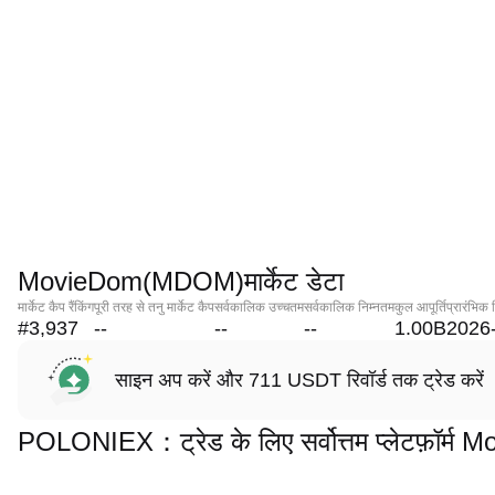
MovieDom(MDOM)मार्केट डेटा
मार्केट कैप रैंकिंग
पूरी तरह से तनु मार्केट कैप
सर्वकालिक उच्चतम
सर्वकालिक निम्नतम
कुल आपूर्ति
प्रारंभिक 
#3,937
--
--
--
1.00B
2026
साइन अप करें और 711 USDT रिवॉर्ड तक ट्रेड करें
POLONIEX：ट्रेड के लिए सर्वोत्तम प्लेटफ़ॉर