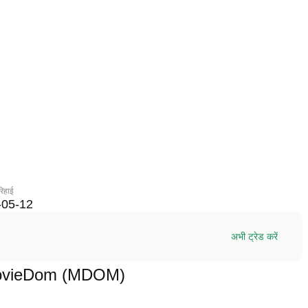
रिहाई
-05-12
अभी ट्रेड करें
्म MovieDom (MDOM)