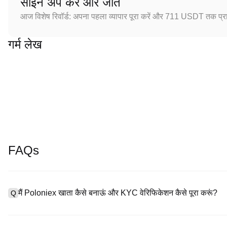
साइन अप करें और जीतें
आज विशेष रिवॉर्ड: अपना पहला व्यापार पूरा करें और 711 USDT तक प्राप
गर्म लेख
FAQs
मैं Poloniex खाता कैसे बनाऊं और KYC वेरिफिकेशन कैसे पूरा करूं?
Q
खाता बनाने के लिए, हमारी आधिकारिक वेबसाइट पर
साइनअप पेज
पर जाएँ या Polon
A