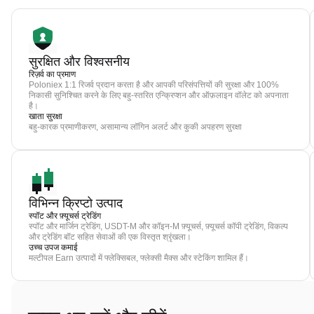
सुरक्षित और विश्वसनीय
रिज़र्व का प्रमाण
Poloniex 1:1 रिजर्व प्रदान करता है और आपकी परिसंपत्तियों की सुरक्षा और 100%
निकासी सुनिश्चित करने के लिए बहु-स्तरित एन्क्रिप्शन और ऑफ़लाइन वॉलेट को अपनाता
है।
खाता सुरक्षा
बहु-कारक प्रमाणीकरण, असामान्य लॉगिन अलर्ट और कुकी अपहरण सुरक्षा
विभिन्न क्रिप्टो उत्पाद
स्पॉट और फ़्यूचर्स ट्रेडिंग
स्पॉट और मार्जिन ट्रेडिंग, USDT-M और कॉइन-M फ़्यूचर्स, फ़्यूचर्स कॉपी ट्रेडिंग, विकल्प
और ट्रेडिंग बॉट सहित सेवाओं की एक विस्तृत श्रृंखला।
उच्च उपज कमाई
मल्टीपल Earn उत्पादों में फ्लेक्सिबल, फ्लेक्सी मैक्स और स्टेकिंग शामिल हैं।