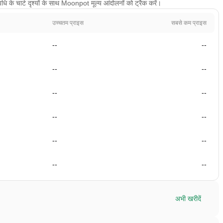
 के चार्ट दृश्यों के साथ Moonpot मूल्य आंदोलनों को ट्रैक करें।
उच्चतम प्राइस
सबसे कम प्राइस
--
--
--
--
--
--
--
--
--
--
--
--
अभी खरीदें