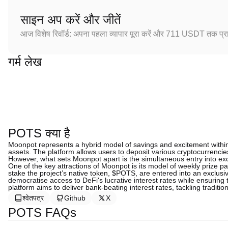
साइन अप करें और जीतें
आज विशेष रिवॉर्ड: अपना पहला व्यापार पूरा करें और 711 USDT तक प्राप
गर्म लेख
POTS क्या है
Moonpot represents a hybrid model of savings and excitement within 
assets. The platform allows users to deposit various cryptocurrencie
However, what sets Moonpot apart is the simultaneous entry into excit
One of the key attractions of Moonpot is its model of weekly prize p
stake the project’s native token, $POTS, are entered into an exclusi
democratise access to DeFi's lucrative interest rates while ensuring
platform aims to deliver bank-beating interest rates, tackling traditi
श्वेतपत्र
Github
X
POTS FAQs