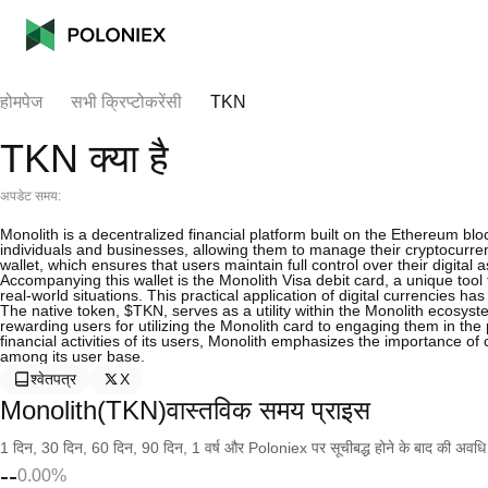
होमपेज
सभी क्रिप्टोकरेंसी
TKN
TKN क्या है
अपडेट समय:
Monolith is a decentralized financial platform built on the Ethereum bloc
individuals and businesses, allowing them to manage their cryptocurrenci
wallet, which ensures that users maintain full control over their digital a
Accompanying this wallet is the Monolith Visa debit card, a unique to
real-world situations. This practical application of digital currencies h
The native token, $TKN, serves as a utility within the Monolith ecosyst
rewarding users for utilizing the Monolith card to engaging them in the 
financial activities of its users, Monolith emphasizes the importance of 
among its user base.
श्वेतपत्र
X
Monolith(TKN)वास्तविक समय प्राइस
1 दिन, 30 दिन, 60 दिन, 90 दिन, 1 वर्ष और Poloniex पर सूचीबद्ध होने के बाद की अवधि के च
--
0.00%