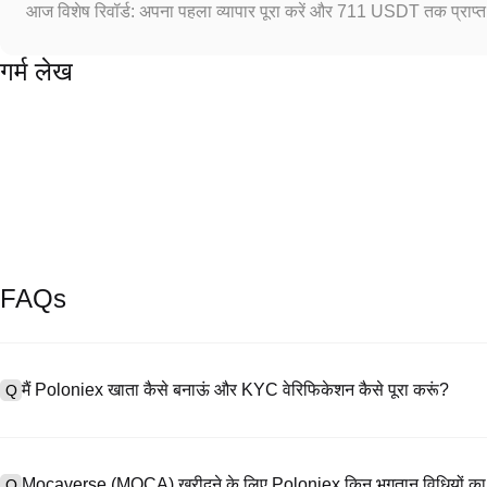
आज विशेष रिवॉर्ड: अपना पहला व्यापार पूरा करें और 711 USDT तक प्राप्त 
गर्म लेख
FAQs
मैं Poloniex खाता कैसे बनाऊं और KYC वेरिफिकेशन कैसे पूरा करूं?
Q
खाता बनाने के लिए, हमारी आधिकारिक वेबसाइट पर
साइनअप पेज
पर जाएँ या Poloniex
A
नंबर प्रदान करें, पासवर्ड सेट करें, और पुष्टिकरण लिंक या SMS कोड के माध्यम से सत्या
Mocaverse (MOCA) खरीदने के लिए Poloniex किन भुगतान विधियों का 
Q
अपलोड करें, और KYC वेरिफिकेशन पूरा करने के लिए एक सेल्फी लें। इस प्रक्रिया में 