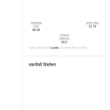
सामुदायिक
शासन शक्ति
ट्रस्ट
32.78
96.08
परिचालन
लचीलापन
89.5
*तृतीय-पक्ष प्लेटफ़ॉर्म
CertiK
द्वारा प्रदान किया गया डेटा
तकनीकी विश्लेषण