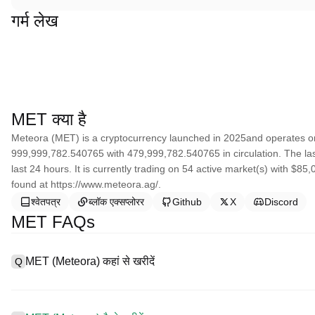
गर्म लेख
MET क्या है
Meteora (MET) is a cryptocurrency launched in 2025and operates on
999,999,782.540765 with 479,999,782.540765 in circulation. The la
last 24 hours. It is currently trading on 54 active market(s) with $8
found at https://www.meteora.ag/.
श्वेतपत्र
ब्लॉक एक्सप्लोरर
Github
X
Discord
MET FAQs
MET (Meteora) कहां से खरीदें
Q
A
सेंट्रलाइज्ड एक्सचेंज (CEX) Meteora खरीदने के सबसे आसान और सबसे विश्वसनीय त
को सरल बनाने के लिए विभिन्न प्रकार के व्यापारिक उपकरण प्रदान करते हैं। उदाहरण