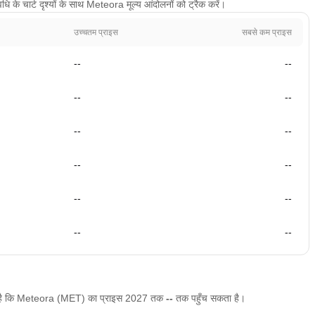
के चार्ट दृश्यों के साथ Meteora मूल्य आंदोलनों को ट्रैक करें।
उच्चतम प्राइस
सबसे कम प्राइस
--
--
--
--
--
--
--
--
--
--
--
--
ाता है कि Meteora (MET) का प्राइस 2027 तक
--
तक पहुँच सकता है।