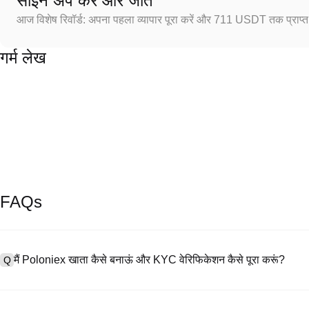
साइन अप करें और जीतें
आज विशेष रिवॉर्ड: अपना पहला व्यापार पूरा करें और 711 USDT तक प्राप्त 
गर्म लेख
FAQs
मैं Poloniex खाता कैसे बनाऊं और KYC वेरिफिकेशन कैसे पूरा करूं?
Q
खाता बनाने के लिए, हमारी आधिकारिक वेबसाइट पर
साइनअप पेज
पर जाएँ या Poloniex
A
नंबर प्रदान करें, पासवर्ड सेट करें, और पुष्टिकरण लिंक या SMS कोड के माध्यम से सत्या