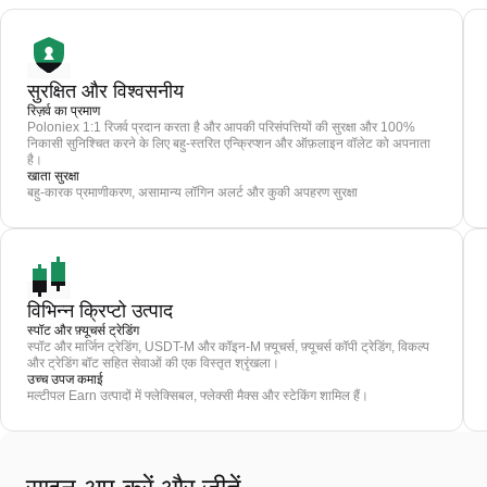
सुरक्षित और विश्वसनीय
रिज़र्व का प्रमाण
Poloniex 1:1 रिजर्व प्रदान करता है और आपकी परिसंपत्तियों की सुरक्षा और 100%
निकासी सुनिश्चित करने के लिए बहु-स्तरित एन्क्रिप्शन और ऑफ़लाइन वॉलेट को अपनाता
है।
खाता सुरक्षा
बहु-कारक प्रमाणीकरण, असामान्य लॉगिन अलर्ट और कुकी अपहरण सुरक्षा
विभिन्न क्रिप्टो उत्पाद
स्पॉट और फ़्यूचर्स ट्रेडिंग
स्पॉट और मार्जिन ट्रेडिंग, USDT-M और कॉइन-M फ़्यूचर्स, फ़्यूचर्स कॉपी ट्रेडिंग, विकल्प
और ट्रेडिंग बॉट सहित सेवाओं की एक विस्तृत श्रृंखला।
उच्च उपज कमाई
मल्टीपल Earn उत्पादों में फ्लेक्सिबल, फ्लेक्सी मैक्स और स्टेकिंग शामिल हैं।