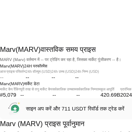
Marv(MARV)वास्तविक समय प्राइस
MARV (Marv) वर्तमान में -- पर ट्रेडिंग कर रहा है, जिसका मार्केट पूंजीकरण -- है।
Marv(MARV)24H परफॉरमेंस
आज प्राइस परिवर्तन
24h वॉल्यूम (USD)
24h उच्च (USD)
24h निम्न (USD)
--
--
--
--
Marv(MARV)मार्केट डेटा
मार्केट कैप रैंकिंग
पूरी तरह से तनु मार्केट कैप
सर्वकालिक उच्चतम
सर्वकालिक निम्नतम
कुल आपूर्ति
प्रारंभिक
#5,079
--
--
--
420.69B
2024
साइन अप करें और 711 USDT रिवॉर्ड तक ट्रेड करें
Marv (MARV) प्राइस पूर्वानुमान