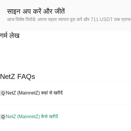
साइन अप करें और जीतें
आज विशेष रिवॉर्ड: अपना पहला व्यापार पूरा करें और 711 USDT तक प्राप्त 
गर्म लेख
NetZ FAQs
NetZ (MainnetZ) कहां से खरीदें
Q
A
सेंट्रलाइज्ड एक्सचेंज (CEX) MainnetZ खरीदने के सबसे आसान और सबसे विश्वसनीय तर
व्यापार को सरल बनाने के लिए विभिन्न प्रकार के व्यापारिक उपकरण प्रदान करते हैं। उद
NetZ (MainnetZ) कैसे खरीदें
Q
है, और प्रतिस्पर्धी व्यापार शुल्क प्रदान करता है।