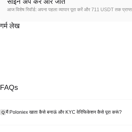
साइन अप करें और जीतें
आज विशेष रिवॉर्ड: अपना पहला व्यापार पूरा करें और 711 USDT तक प्राप्त 
गर्म लेख
FAQs
मैं Poloniex खाता कैसे बनाऊं और KYC वेरिफिकेशन कैसे पूरा करूं?
Q
खाता बनाने के लिए, हमारी आधिकारिक वेबसाइट पर
साइनअप पेज
पर जाएँ या Poloniex
A