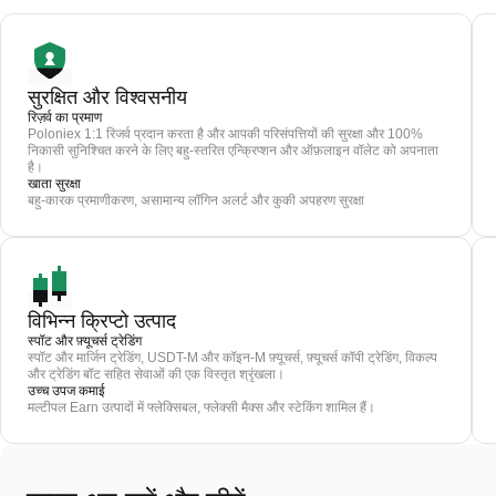
सुरक्षित और विश्वसनीय
रिज़र्व का प्रमाण
Poloniex 1:1 रिजर्व प्रदान करता है और आपकी परिसंपत्तियों की सुरक्षा और 100%
निकासी सुनिश्चित करने के लिए बहु-स्तरित एन्क्रिप्शन और ऑफ़लाइन वॉलेट को अपनाता
है।
खाता सुरक्षा
बहु-कारक प्रमाणीकरण, असामान्य लॉगिन अलर्ट और कुकी अपहरण सुरक्षा
विभिन्न क्रिप्टो उत्पाद
स्पॉट और फ़्यूचर्स ट्रेडिंग
स्पॉट और मार्जिन ट्रेडिंग, USDT-M और कॉइन-M फ़्यूचर्स, फ़्यूचर्स कॉपी ट्रेडिंग, विकल्प
और ट्रेडिंग बॉट सहित सेवाओं की एक विस्तृत श्रृंखला।
उच्च उपज कमाई
मल्टीपल Earn उत्पादों में फ्लेक्सिबल, फ्लेक्सी मैक्स और स्टेकिंग शामिल हैं।