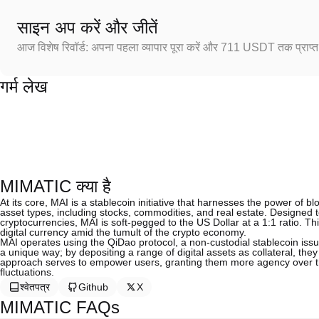
साइन अप करें और जीतें
आज विशेष रिवॉर्ड: अपना पहला व्यापार पूरा करें और 711 USDT तक प्राप्त 
गर्म लेख
MIMATIC क्या है
At its core, MAI is a stablecoin initiative that harnesses the power of 
asset types, including stocks, commodities, and real estate. Designed to
cryptocurrencies, MAI is soft-pegged to the US Dollar at a 1:1 ratio. T
digital currency amid the tumult of the crypto economy.
MAI operates using the QiDao protocol, a non-custodial stablecoin issuin
a unique way; by depositing a range of digital assets as collateral, they
approach serves to empower users, granting them more agency over thei
fluctuations.
श्वेतपत्र
Github
X
MIMATIC FAQs