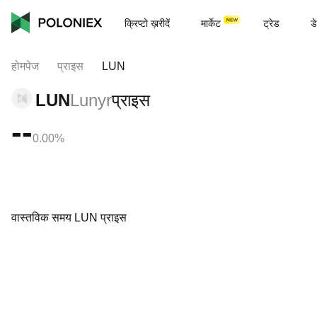
क्रिप्टो ख़रीदें
मार्केट
ट्रेड
डे
होमपेज
प्राइस
LUN
LUN
Lunyr
प्राइस
--
0.00%
वास्तविक समय LUN प्राइस