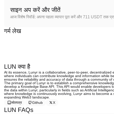
साइन अप करें और जीतें
आज विशेष रिवॉर्ड: अपना पहला व्यापार पूरा करें और 711 USDT तक प्राप
गर्म लेख
LUN क्या है
At its essence, Lunyr is a collaborative, peer-to-peer, decentralized
where individuals can contribute knowledge and information while be
ensures the reliability and accuracy of data through a community of 
The primary goal of Lunyr is to establish a comprehensive knowledg
develop a Knowledge Base API. This API would enable developers to
the data within Lunyr, particularly in fields such as Artificial Intell
where knowledge is continuously evolving, Lunyr aims to become a sig
expanding Web3 landscape.
श्वेतपत्र
Github
X
LUN FAQs