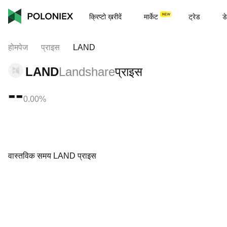
क्रिप्टो ख़रीदें
मार्केट
ट्रेड
डे
होमपेज
प्राइस
LAND
LAND
Landshare
प्राइस
--
0.00%
वास्तविक समय LAND प्राइस