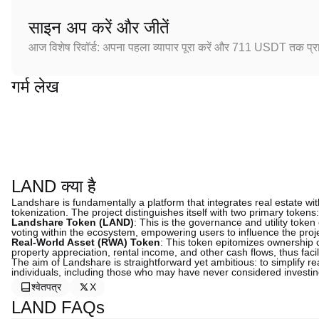
साइन अप करें और जीतें
आज विशेष रिवॉर्ड: अपना पहला व्यापार पूरा करें और 711 USDT तक प्राप
गर्म लेख
LAND क्या है
Landshare is fundamentally a platform that integrates real estate wit
tokenization. The project distinguishes itself with two primary tokens:
Landshare Token (LAND)
: This is the governance and utility token o
voting within the ecosystem, empowering users to influence the projec
Real-World Asset (RWA) Token
: This token epitomizes ownership 
property appreciation, rental income, and other cash flows, thus faci
The aim of Landshare is straightforward yet ambitious: to simplify re
individuals, including those who may have never considered investin
श्वेतपत्र
X
LAND FAQs