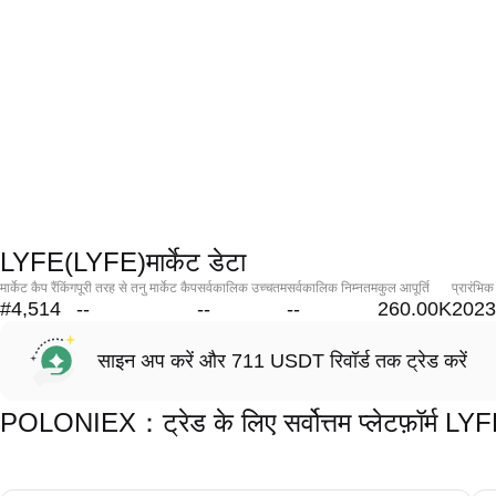
LYFE(LYFE)मार्केट डेटा
मार्केट कैप रैंकिंग
पूरी तरह से तनु मार्केट कैप
सर्वकालिक उच्चतम
सर्वकालिक निम्नतम
कुल आपूर्ति
प्रारंभिक
#4,514
--
--
--
260.00K
2023
साइन अप करें और 711 USDT रिवॉर्ड तक ट्रेड करें
POLONIEX：ट्रेड के लिए सर्वोत्तम प्लेटफ़ॉर्म L