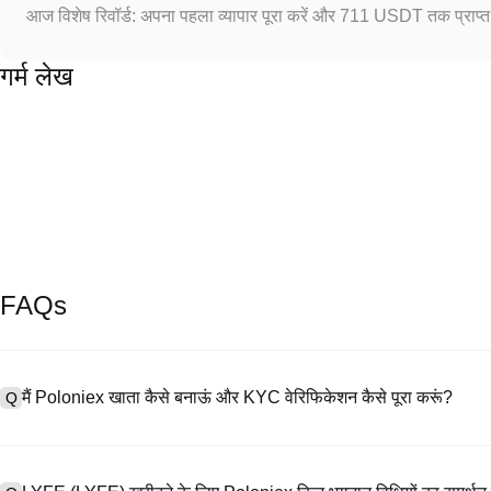
आज विशेष रिवॉर्ड: अपना पहला व्यापार पूरा करें और 711 USDT तक प्राप्त 
गर्म लेख
FAQs
मैं Poloniex खाता कैसे बनाऊं और KYC वेरिफिकेशन कैसे पूरा करूं?
Q
खाता बनाने के लिए, हमारी आधिकारिक वेबसाइट पर
साइनअप पेज
पर जाएँ या Poloniex
A
नंबर प्रदान करें, पासवर्ड सेट करें, और पुष्टिकरण लिंक या SMS कोड के माध्यम से सत्या