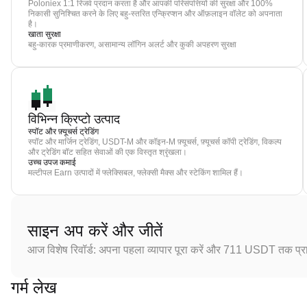
Poloniex 1:1 रिजर्व प्रदान करता है और आपकी परिसंपत्तियों की सुरक्षा और 100%
निकासी सुनिश्चित करने के लिए बहु-स्तरित एन्क्रिप्शन और ऑफ़लाइन वॉलेट को अपनाता
है।
खाता सुरक्षा
बहु-कारक प्रमाणीकरण, असामान्य लॉगिन अलर्ट और कुकी अपहरण सुरक्षा
विभिन्न क्रिप्टो उत्पाद
स्पॉट और फ़्यूचर्स ट्रेडिंग
स्पॉट और मार्जिन ट्रेडिंग, USDT-M और कॉइन-M फ़्यूचर्स, फ़्यूचर्स कॉपी ट्रेडिंग, विकल्प
और ट्रेडिंग बॉट सहित सेवाओं की एक विस्तृत श्रृंखला।
उच्च उपज कमाई
मल्टीपल Earn उत्पादों में फ्लेक्सिबल, फ्लेक्सी मैक्स और स्टेकिंग शामिल हैं।
साइन अप करें और जीतें
आज विशेष रिवॉर्ड: अपना पहला व्यापार पूरा करें और 711 USDT तक प्राप
गर्म लेख