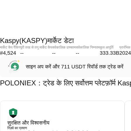
Kaspy(KASPY)मार्केट डेटा
मार्केट कैप रैंकिंग
पूरी तरह से तनु मार्केट कैप
सर्वकालिक उच्चतम
सर्वकालिक निम्नतम
कुल आपूर्ति
प्रारंभिक
#4,524
--
--
--
333.33B
2024
साइन अप करें और 711 USDT रिवॉर्ड तक ट्रेड करें
POLONIEX：ट्रेड के लिए सर्वोत्तम प्लेटफ़ॉर्म 
सुरक्षित और विश्वसनीय
रिज़र्व का प्रमाण