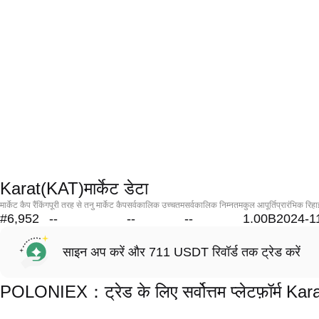
Karat(KAT)मार्केट डेटा
मार्केट कैप रैंकिंग
पूरी तरह से तनु मार्केट कैप
सर्वकालिक उच्चतम
सर्वकालिक निम्नतम
कुल आपूर्ति
प्रारंभिक रिहा
#6,952
--
--
--
1.00B
2024-1
साइन अप करें और 711 USDT रिवॉर्ड तक ट्रेड करें
POLONIEX：ट्रेड के लिए सर्वोत्तम प्लेटफ़ॉर्म Ka