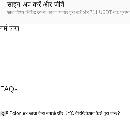
साइन अप करें और जीतें
आज विशेष रिवॉर्ड: अपना पहला व्यापार पूरा करें और 711 USDT तक प्राप्त 
गर्म लेख
FAQs
मैं Poloniex खाता कैसे बनाऊं और KYC वेरिफिकेशन कैसे पूरा करूं?
Q
खाता बनाने के लिए, हमारी आधिकारिक वेबसाइट पर
साइनअप पेज
पर जाएँ या Poloniex
A