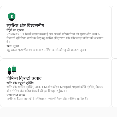
सुरक्षित और विश्वसनीय
रिज़र्व का प्रमाण
Poloniex 1:1 रिजर्व प्रदान करता है और आपकी परिसंपत्तियों की सुरक्षा और 100%
निकासी सुनिश्चित करने के लिए बहु-स्तरित एन्क्रिप्शन और ऑफ़लाइन वॉलेट को अपनाता
है।
खाता सुरक्षा
बहु-कारक प्रमाणीकरण, असामान्य लॉगिन अलर्ट और कुकी अपहरण सुरक्षा
विभिन्न क्रिप्टो उत्पाद
स्पॉट और फ़्यूचर्स ट्रेडिंग
स्पॉट और मार्जिन ट्रेडिंग, USDT-M और कॉइन-M फ़्यूचर्स, फ़्यूचर्स कॉपी ट्रेडिंग, विकल्प
और ट्रेडिंग बॉट सहित सेवाओं की एक विस्तृत श्रृंखला।
उच्च उपज कमाई
मल्टीपल Earn उत्पादों में फ्लेक्सिबल, फ्लेक्सी मैक्स और स्टेकिंग शामिल हैं।