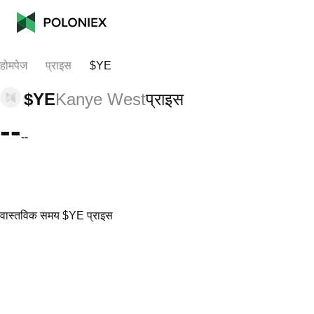
होमपेज
प्राइस
$YE
$YE
Kanye West
प्राइस
--
--
वास्तविक समय $YE प्राइस