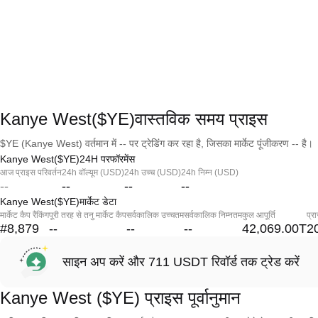
Kanye West($YE)वास्तविक समय प्राइस
$YE (Kanye West) वर्तमान में -- पर ट्रेडिंग कर रहा है, जिसका मार्केट पूंजीकरण -- है।
Kanye West($YE)24H परफॉरमेंस
आज प्राइस परिवर्तन
24h वॉल्यूम (USD)
24h उच्च (USD)
24h निम्न (USD)
--
--
--
--
Kanye West($YE)मार्केट डेटा
मार्केट कैप रैंकिंग
पूरी तरह से तनु मार्केट कैप
सर्वकालिक उच्चतम
सर्वकालिक निम्नतम
कुल आपूर्ति
प्र
#8,879
--
--
--
42,069.00T
2
साइन अप करें और 711 USDT रिवॉर्ड तक ट्रेड करें
Kanye West ($YE) प्राइस पूर्वानुमान