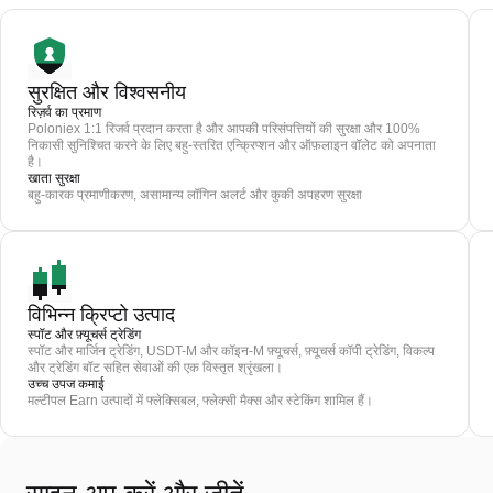
सुरक्षित और विश्वसनीय
रिज़र्व का प्रमाण
Poloniex 1:1 रिजर्व प्रदान करता है और आपकी परिसंपत्तियों की सुरक्षा और 100%
निकासी सुनिश्चित करने के लिए बहु-स्तरित एन्क्रिप्शन और ऑफ़लाइन वॉलेट को अपनाता
है।
खाता सुरक्षा
बहु-कारक प्रमाणीकरण, असामान्य लॉगिन अलर्ट और कुकी अपहरण सुरक्षा
विभिन्न क्रिप्टो उत्पाद
स्पॉट और फ़्यूचर्स ट्रेडिंग
स्पॉट और मार्जिन ट्रेडिंग, USDT-M और कॉइन-M फ़्यूचर्स, फ़्यूचर्स कॉपी ट्रेडिंग, विकल्प
और ट्रेडिंग बॉट सहित सेवाओं की एक विस्तृत श्रृंखला।
उच्च उपज कमाई
मल्टीपल Earn उत्पादों में फ्लेक्सिबल, फ्लेक्सी मैक्स और स्टेकिंग शामिल हैं।