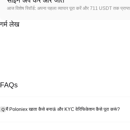
साइन अप करें और जीतें
आज विशेष रिवॉर्ड: अपना पहला व्यापार पूरा करें और 711 USDT तक प्राप्त 
गर्म लेख
FAQs
मैं Poloniex खाता कैसे बनाऊं और KYC वेरिफिकेशन कैसे पूरा करूं?
Q
खाता बनाने के लिए, हमारी आधिकारिक वेबसाइट पर
साइनअप पेज
पर जाएँ या Poloniex
A
नंबर प्रदान करें, पासवर्ड सेट करें, और पुष्टिकरण लिंक या SMS कोड के माध्यम से सत्या