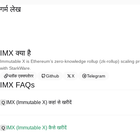
गर्म लेख
IMX क्या है
Immutable X is Ethereum’s zero-knowledge rollup (zk-rollup) scaling pro
with StarkWare.
ब्लॉक एक्सप्लोरर
Github
X
Telegram
IMX FAQs
IMX (Immutable X) कहां से खरीदें
Q
A
सेंट्रलाइज्ड एक्सचेंज (CEX) Immutable X खरीदने के सबसे आसान और सबसे विश्वसनीय
व्यापार को सरल बनाने के लिए विभिन्न प्रकार के व्यापारिक उपकरण प्रदान करते हैं। उदा
IMX (Immutable X) कैसे खरीदें
Q
और प्रतिस्पर्धी व्यापार शुल्क प्रदान करता है।