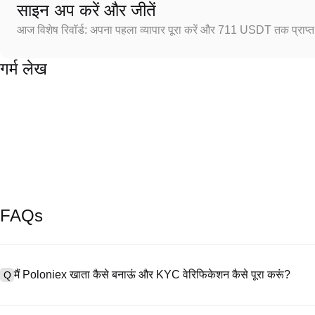
साइन अप करें और जीतें
आज विशेष रिवॉर्ड: अपना पहला व्यापार पूरा करें और 711 USDT तक प्राप्त 
गर्म लेख
FAQs
मैं Poloniex खाता कैसे बनाऊं और KYC वेरिफिकेशन कैसे पूरा करूं?
Q
खाता बनाने के लिए, हमारी आधिकारिक वेबसाइट पर
साइनअप पेज
पर जाएँ या Poloniex
A