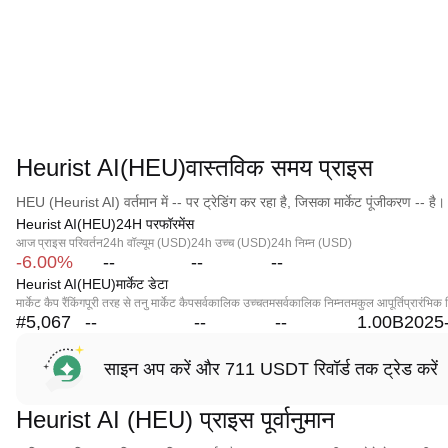
Heurist AI(HEU)वास्तविक समय प्राइस
HEU (Heurist AI) वर्तमान में -- पर ट्रेडिंग कर रहा है, जिसका मार्केट पूंजीकरण -- है।
Heurist AI(HEU)24H परफॉरमेंस
आज प्राइस परिवर्तन
24h वॉल्यूम (USD)
24h उच्च (USD)
24h निम्न (USD)
-6.00%
--
--
--
Heurist AI(HEU)मार्केट डेटा
मार्केट कैप रैंकिंग
पूरी तरह से तनु मार्केट कैप
सर्वकालिक उच्चतम
सर्वकालिक निम्नतम
कुल आपूर्ति
प्रारंभिक 
#5,067
--
--
--
1.00B
2025
साइन अप करें और 711 USDT रिवॉर्ड तक ट्रेड करें
Heurist AI (HEU) प्राइस पूर्वानुमान