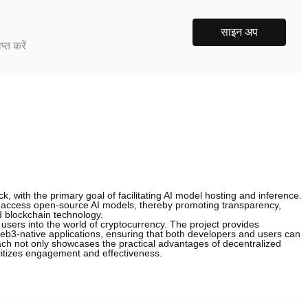
साइन अप
्त करें
ck, with the primary goal of facilitating AI model hosting and inference.
to access open-source AI models, thereby promoting transparency,
nd blockchain technology.
on users into the world of cryptocurrency. The project provides
Web3-native applications, ensuring that both developers and users can
oach not only showcases the practical advantages of decentralized
ritizes engagement and effectiveness.