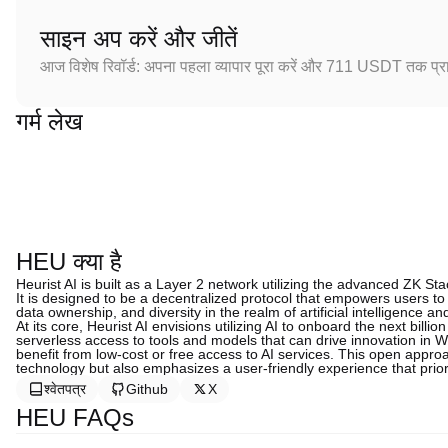
साइन अप करें और जीतें
आज विशेष रिवॉर्ड: अपना पहला व्यापार पूरा करें और 711 USDT तक प्राप
गर्म लेख
HEU क्या है
Heurist AI is built as a Layer 2 network utilizing the advanced ZK Sta
It is designed to be a decentralized protocol that empowers users 
data ownership, and diversity in the realm of artificial intelligence a
At its core, Heurist AI envisions utilizing AI to onboard the next billi
serverless access to tools and models that can drive innovation in 
benefit from low-cost or free access to AI services. This open appr
technology but also emphasizes a user-friendly experience that prio
श्वेतपत्र
Github
X
HEU FAQs