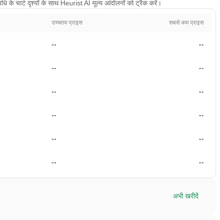
के चार्ट दृश्यों के साथ Heurist AI मूल्य आंदोलनों को ट्रैक करें।
उच्चतम प्राइस
सबसे कम प्राइस
--
--
--
--
--
--
--
--
--
--
--
--
अभी खरीदें