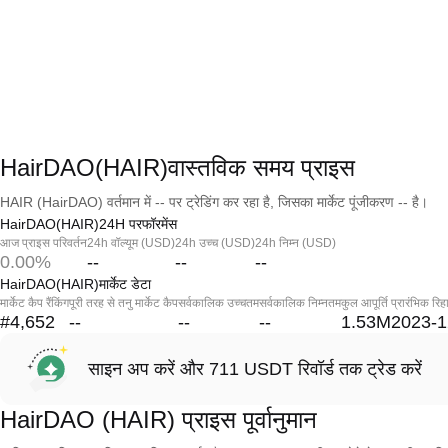
HairDAO(HAIR)वास्तविक समय प्राइस
HAIR (HairDAO) वर्तमान में -- पर ट्रेडिंग कर रहा है, जिसका मार्केट पूंजीकरण -- है।
HairDAO(HAIR)24H परफॉरमेंस
आज प्राइस परिवर्तन
24h वॉल्यूम (USD)
24h उच्च (USD)
24h निम्न (USD)
0.00%
--
--
--
HairDAO(HAIR)मार्केट डेटा
मार्केट कैप रैंकिंग
पूरी तरह से तनु मार्केट कैप
सर्वकालिक उच्चतम
सर्वकालिक निम्नतम
कुल आपूर्ति
प्रारंभिक रिह
#4,652
--
--
--
1.53M
2023-1
साइन अप करें और 711 USDT रिवॉर्ड तक ट्रेड करें
HairDAO (HAIR) प्राइस पूर्वानुमान