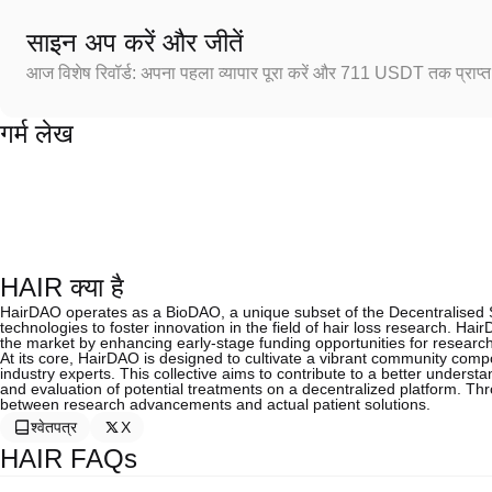
साइन अप करें और जीतें
आज विशेष रिवॉर्ड: अपना पहला व्यापार पूरा करें और 711 USDT तक प्राप्त 
गर्म लेख
HAIR क्या है
HairDAO operates as a BioDAO, a unique subset of the Decentralised 
technologies to foster innovation in the field of hair loss research. Hair
the market by enhancing early-stage funding opportunities for resear
At its core, HairDAO is designed to cultivate a vibrant community comp
industry experts. This collective aims to contribute to a better understand
and evaluation of potential treatments on a decentralized platform. Thr
between research advancements and actual patient solutions.
श्वेतपत्र
X
HAIR FAQs