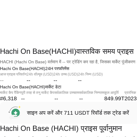
Hachi On Base(HACHI)वास्तविक समय प्राइस
HACHI (Hachi On Base) वर्तमान में -- पर ट्रेडिंग कर रहा है, जिसका मार्केट पूंजीकरण 
Hachi On Base(HACHI)24H परफॉरमेंस
आज प्राइस परिवर्तन
24h वॉल्यूम (USD)
24h उच्च (USD)
24h निम्न (USD)
--
--
--
--
Hachi On Base(HACHI)मार्केट डेटा
मार्केट कैप रैंकिंग
पूरी तरह से तनु मार्केट कैप
सर्वकालिक उच्चतम
सर्वकालिक निम्नतम
कुल आपूर्ति
प्रारंभिक
#6,318
--
--
--
849.99T
2023
साइन अप करें और 711 USDT रिवॉर्ड तक ट्रेड करें
Hachi On Base (HACHI) प्राइस पूर्वानुमान