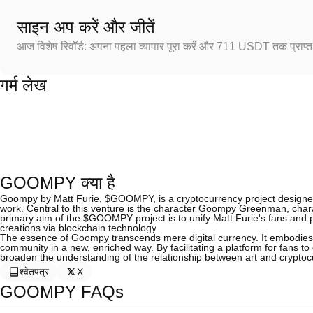
साइन अप करें और जीतें
आज विशेष रिवॉर्ड: अपना पहला व्यापार पूरा करें और 711 USDT तक प्राप्त 
गर्म लेख
GOOMPY क्या है
Goompy by Matt Furie, $GOOMPY, is a cryptocurrency project designed t
work. Central to this venture is the character Goompy Greenman, chara
primary aim of the $GOOMPY project is to unify Matt Furie's fans and 
creations via blockchain technology.
The essence of Goompy transcends mere digital currency. It embodies a 
community in a new, enriched way. By facilitating a platform for fans t
broaden the understanding of the relationship between art and cryptoc
श्वेतपत्र
X
GOOMPY FAQs