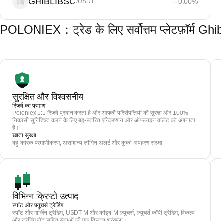
GHIBLIBSC
--
0.00
%
/USDT
POLONIEX：ट्रेड के लिए सर्वोत्तम प्लेटफ़ॉर्म 
सुरक्षित और विश्वसनीय
रिज़र्व का प्रमाण
Poloniex 1:1 रिजर्व प्रदान करता है और आपकी परिसंपत्तियों की सुरक्षा और 100%
निकासी सुनिश्चित करने के लिए बहु-स्तरित एन्क्रिप्शन और ऑफ़लाइन वॉलेट को अपनाता
है।
खाता सुरक्षा
बहु-कारक प्रमाणीकरण, असामान्य लॉगिन अलर्ट और कुकी अपहरण सुरक्षा
विभिन्न क्रिप्टो उत्पाद
स्पॉट और फ़्यूचर्स ट्रेडिंग
स्पॉट और मार्जिन ट्रेडिंग, USDT-M और कॉइन-M फ़्यूचर्स, फ़्यूचर्स कॉपी ट्रेडिंग, विकल्प
और ट्रेडिंग बॉट सहित सेवाओं की एक विस्तृत श्रृंखला।