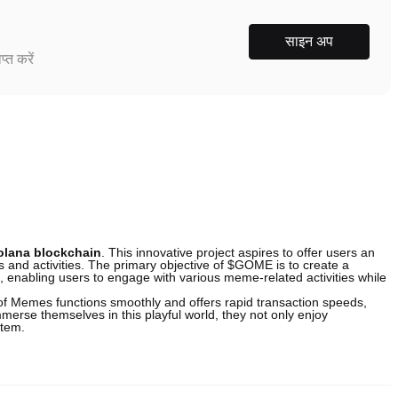
साइन अप
्त करें
olana blockchain
. This innovative project aspires to offer users an
and activities. The primary objective of $GOME is to create a
, enabling users to engage with various meme-related activities while
 of Memes functions smoothly and offers rapid transaction speeds,
merse themselves in this playful world, they not only enjoy
stem.