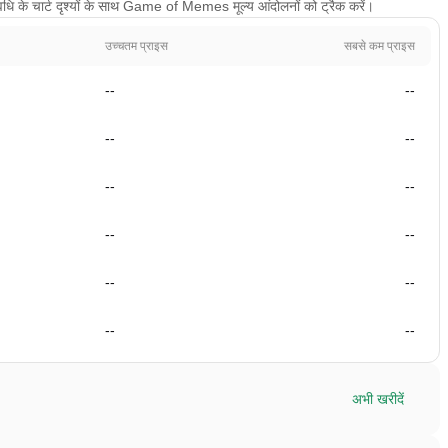
धि के चार्ट दृश्यों के साथ Game of Memes मूल्य आंदोलनों को ट्रैक करें।
उच्चतम प्राइस
सबसे कम प्राइस
--
--
--
--
--
--
--
--
--
--
--
--
अभी खरीदें