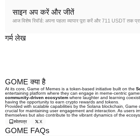
साइन अप करें और जीतें
आज विशेष रिवॉर्ड: अपना पहला व्यापार पूरा करें और 711 USDT तक प्राप
गर्म लेख
GOME क्या है
At its core, Game of Memes is a token-based initiative built on the
S
entertaining platform where they can engage in meme-centric games 
community-driven ecosystem
where laughter and learning coexist
having the opportunity to earn crypto rewards and tokens.
Provided with scalable capabilities by the Solana blockchain, Game
crucial for maintaining user engagement and interaction. As users im
themselves but also contribute to the vibrant dynamics of the ecosy
श्वेतपत्र
X
GOME FAQs