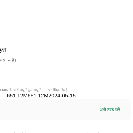
इस
ीकरण -- है।
म्नतम
परिसंचारी आपूर्ति
कुल आपूर्ति
प्रारंभिक रिहाई
651.12M
651.12M
2024-05-15
अभी ट्रेड करें