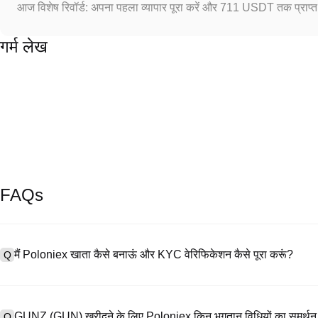
आज विशेष रिवॉर्ड: अपना पहला व्यापार पूरा करें और 711 USDT तक प्राप्त 
गर्म लेख
FAQs
मैं Poloniex खाता कैसे बनाऊं और KYC वेरिफिकेशन कैसे पूरा करूं?
Q
खाता बनाने के लिए, हमारी आधिकारिक वेबसाइट पर
साइनअप पेज
पर जाएँ या Poloniex
A
नंबर प्रदान करें, पासवर्ड सेट करें, और पुष्टिकरण लिंक या SMS कोड के माध्यम से सत्या
GUNZ (GUN) खरीदने के लिए Poloniex किन भुगतान विधियों का समर्थन
Q
अपलोड करें, और KYC वेरिफिकेशन पूरा करने के लिए एक सेल्फी लें। इस प्रक्रिया में 