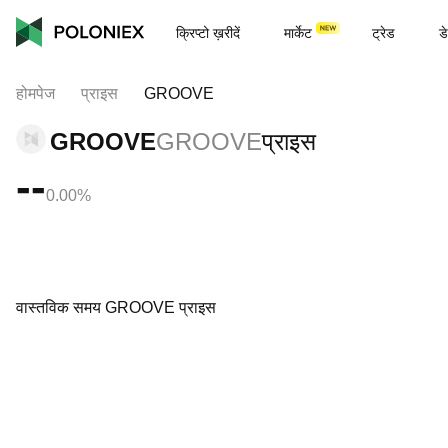
क्रिप्टो ख़रीदें
मार्केट
ट्रेड
डे
होमपेज
प्राइस
GROOVE
GROOVE
GROOVE
प्राइस
--
0.00%
वास्तविक समय GROOVE प्राइस