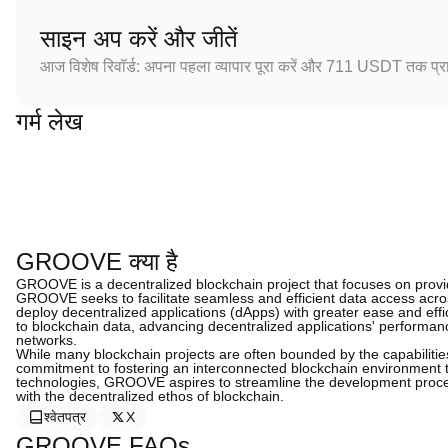
साइन अप करें और जीतें
आज विशेष रिवॉर्ड: अपना पहला व्यापार पूरा करें और 711 USDT तक प्राप
गर्म लेख
GROOVE क्या है
GROOVE is a decentralized blockchain project that focuses on providi
GROOVE seeks to facilitate seamless and efficient data access acros
deploy decentralized applications (dApps) with greater ease and eff
to blockchain data, advancing decentralized applications' performan
networks.
While many blockchain projects are often bounded by the capabilitie
commitment to fostering an interconnected blockchain environment t
technologies, GROOVE aspires to streamline the development proces
with the decentralized ethos of blockchain.
श्वेतपत्र
X
GROOVE FAQs