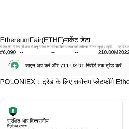
EthereumFair(ETHF)मार्केट डेटा
मार्केट कैप रैंकिंग
पूरी तरह से तनु मार्केट कैप
सर्वकालिक उच्चतम
सर्वकालिक निम्नतम
कुल आपूर्ति
प्रारंभि
#6,090
--
--
--
210.00M
2022
साइन अप करें और 711 USDT रिवॉर्ड तक ट्रेड करें
POLONIEX：ट्रेड के लिए सर्वोत्तम प्लेटफ़ॉर्म 
सुरक्षित और विश्वसनीय
रिज़र्व का प्रमाण