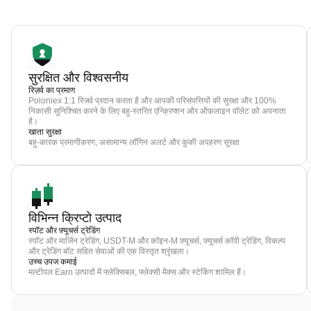
सुरक्षित और विश्वसनीय
रिज़र्व का प्रमाण
Poloniex 1:1 रिजर्व प्रदान करता है और आपकी परिसंपत्तियों की सुरक्षा और 100%
निकासी सुनिश्चित करने के लिए बहु-स्तरित एन्क्रिप्शन और ऑफ़लाइन वॉलेट को अपनाता
है।
खाता सुरक्षा
बहु-कारक प्रमाणीकरण, असामान्य लॉगिन अलर्ट और कुकी अपहरण सुरक्षा
विभिन्न क्रिप्टो उत्पाद
स्पॉट और फ़्यूचर्स ट्रेडिंग
स्पॉट और मार्जिन ट्रेडिंग, USDT-M और कॉइन-M फ़्यूचर्स, फ़्यूचर्स कॉपी ट्रेडिंग, विकल्प
और ट्रेडिंग बॉट सहित सेवाओं की एक विस्तृत श्रृंखला।
उच्च उपज कमाई
मल्टीपल Earn उत्पादों में फ्लेक्सिबल, फ्लेक्सी मैक्स और स्टेकिंग शामिल हैं।