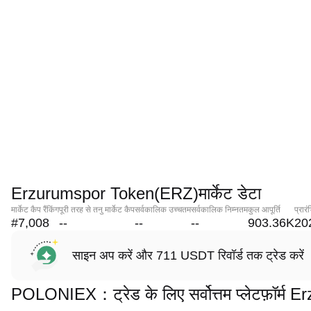
Erzurumspor Token(ERZ)मार्केट डेटा
मार्केट कैप रैंकिंग
पूरी तरह से तनु मार्केट कैप
सर्वकालिक उच्चतम
सर्वकालिक निम्नतम
कुल आपूर्ति
प्रार
#7,008
--
--
--
903.36K
20
साइन अप करें और 711 USDT रिवॉर्ड तक ट्रेड करें
POLONIEX：ट्रेड के लिए सर्वोत्तम प्लेटफ़ॉर्