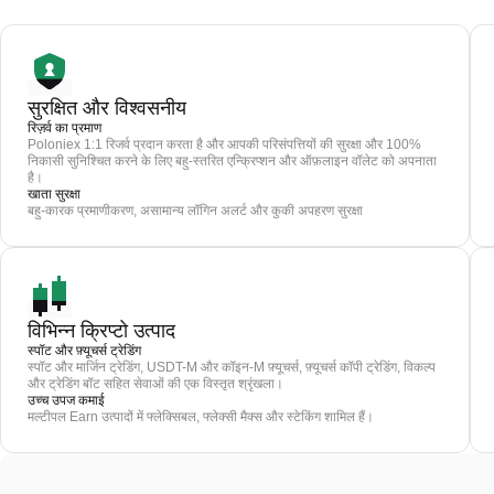
सुरक्षित और विश्वसनीय
रिज़र्व का प्रमाण
Poloniex 1:1 रिजर्व प्रदान करता है और आपकी परिसंपत्तियों की सुरक्षा और 100%
निकासी सुनिश्चित करने के लिए बहु-स्तरित एन्क्रिप्शन और ऑफ़लाइन वॉलेट को अपनाता
है।
खाता सुरक्षा
बहु-कारक प्रमाणीकरण, असामान्य लॉगिन अलर्ट और कुकी अपहरण सुरक्षा
विभिन्न क्रिप्टो उत्पाद
स्पॉट और फ़्यूचर्स ट्रेडिंग
स्पॉट और मार्जिन ट्रेडिंग, USDT-M और कॉइन-M फ़्यूचर्स, फ़्यूचर्स कॉपी ट्रेडिंग, विकल्प
और ट्रेडिंग बॉट सहित सेवाओं की एक विस्तृत श्रृंखला।
उच्च उपज कमाई
मल्टीपल Earn उत्पादों में फ्लेक्सिबल, फ्लेक्सी मैक्स और स्टेकिंग शामिल हैं।