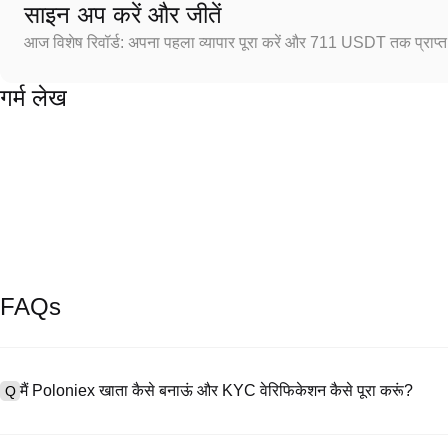
साइन अप करें और जीतें
आज विशेष रिवॉर्ड: अपना पहला व्यापार पूरा करें और 711 USDT तक प्राप्त 
गर्म लेख
FAQs
मैं Poloniex खाता कैसे बनाऊं और KYC वेरिफिकेशन कैसे पूरा करूं?
Q
खाता बनाने के लिए, हमारी आधिकारिक वेबसाइट पर
साइनअप पेज
पर जाएँ या Poloniex
A