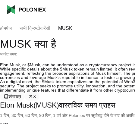
होमपेज
सभी क्रिप्टोकरेंसी
MUSK
MUSK क्या है
अपडेट समय:
Elon Musk, or $Musk, can be understood as a cryptocurrency project ins
While specific details about the $Musk token remain limited, it often r
engagement, reflecting the broader aspirations of Musk himself. The pr
currencies and leverage Musk's reputable influence to foster a growin
As a digital asset, the $Musk token capitalizes on the potential of We
security. The project seeks to promote utility, innovation, and the potent
implementing unique features that differentiate it from other cryptocurr
श्वेतपत्र
X
Elon Musk(MUSK)वास्तविक समय प्राइस
1 दिन, 30 दिन, 60 दिन, 90 दिन, 1 वर्ष और Poloniex पर सूचीबद्ध होने के बाद की अवधि के च
--
--