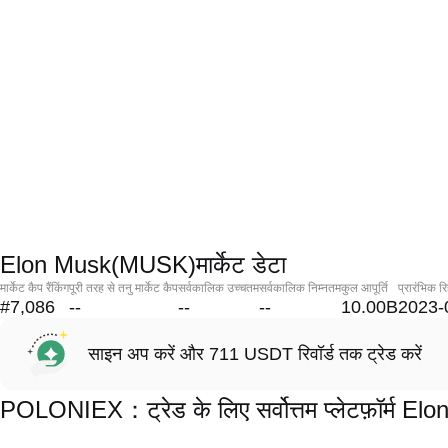
Elon Musk(MUSK)मार्केट डेटा
मार्केट कैप रैंकिंग
पूरी तरह से तनु मार्केट कैप
सर्वकालिक उच्चतम
सर्वकालिक निम्नतम
कुल आपूर्ति
प्रारंभिक र
#7,086
--
--
--
10.00B
2023-
साइन अप करें और 711 USDT रिवॉर्ड तक ट्रेड करें
POLONIEX：ट्रेड के लिए सर्वोत्तम प्लेटफ़ॉर्म 